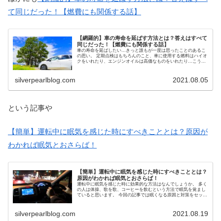
て同じだった！【燃費にも関係する話】
【網羅的】車の寿命を延ばす方法とは？答えはすべて
同じだった！【燃費にも関係する話】
車の寿命を延ばしたい…きっと誰もが一度は思ったことのあるこ
の思い。 定期点検はもちろんのこと、車に使用する燃料はハイオ
クをいれたり、エンジンオイルは高価なものをいれたり…こうい
ったことはみなさんもやっていると思います。 ですが、本当にそ
れだけで車の寿命は延びるのでしょうか？ この記事ではそんな疑
問について解決する内容となっております。
silverpearlblog.com
2021.08.05
という記事や
【簡単】運転中に眠気を感じた時にすべきこととは？原因が
わかれば眠気とおさらば！
【簡単】運転中に眠気を感じた時にすべきこととは？
原因がわかれば眠気とおさらば！
運転中に眠気を感じた時に効果的な方法はなんでしょうか。 多く
の人は体操、歌を歌、コーヒーを飲むという方法で眠気を覚まし
ていると思います。 今回の記事では眠くなる原因と対策をセット
で解説します。 この記事を読むことで完璧に眠気を覚ませること
間違いなしです！
silverpearlblog.com
2021.08.19