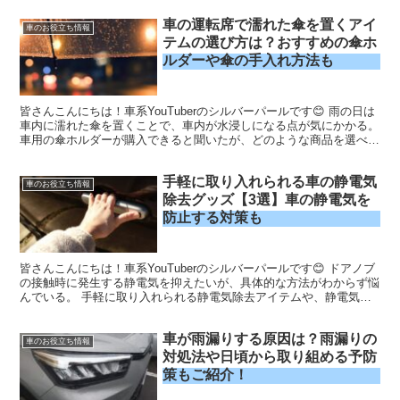
車の運転席で濡れた傘を置くアイ
車のお役立ち情報
テムの選び方は？おすすめの傘ホ
ルダーや傘の手入れ方法も
皆さんこんにちは！車系YouTuberのシルバーパールです😊 雨の日は
車内に濡れた傘を置くことで、車内が水浸しになる点が気にかかる。
車用の傘ホルダーが購入できると聞いたが、どのような商品を選べば
良いのかわからない。 愛車に合った車用の傘ホ...
手軽に取り入れられる車の静電気
車のお役立ち情報
除去グッズ【3選】車の静電気を
防止する対策も
皆さんこんにちは！車系YouTuberのシルバーパールです😊 ドアノブ
の接触時に発生する静電気を抑えたいが、具体的な方法がわからず悩
んでいる。 手軽に取り入れられる静電気除去アイテムや、静電気を
除去できる方法について知りたいなぁ。 「毎朝の...
車が雨漏りする原因は？雨漏りの
車のお役立ち情報
対処法や日頃から取り組める予防
策もご紹介！