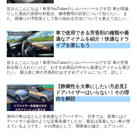
皆さんこんにちは！車系YouTuberのシルバーパールです😊 車が雨漏
りした場合の原因や対処法、修理費用の目安について知りたい。 ま
た、雨漏りの予防策として取り組める方法についても教えてほしいな
ぁ。 「車に雨漏りが発生したが、具体的な対処法...
車で使用できる芳香剤の種類や最
車のお役立ち情報
適なアイテムを紹介！快適なドラ
イブを楽しもう
皆さんこんにちは！車系YouTuberのシルバーパールです😊 車の芳香
剤を取り入れたいけど、おすすめ商品の中から最適なアイテムを選び
たい。 購入前に車の芳香剤のおすすめアイテムについて、詳しく知
りたいなあ。 愛車に芳香剤を設置してリフレッシ...
【静粛性を大事にしたい方必見】
ゼロクラウンの話
ドアバイザーはいらない！その理
由を解説
海外の車はほとんど未装着なドアバイザー。 日本では、新車にはド
アバイザー必須のような定番装備でしたが、最近は装着しない車が増
えているようです。 その理由として、喫煙者の減少、エアコンの性
能が向上した理由もあるようです。 そこで今回の記事では ・車のド
アバイザーいらないよね？ ・そもそもなんでみんな装着しているの