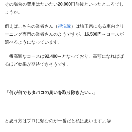
その場合の費用はだいたい
20,000
円前後といったところでし
ょうか。
例えばこちらの業者さん（
得洗隊
）は埼玉県にある車内クリ
ーニング専門の業者さんのようですが、
16,500円～
コースが
選べるようになっています。
一番高額なコースは
92,400～
となっており、高額になればば
るほど効果が期待できそうです。
「
何が何でもタバコの臭いを取り除きたい…
」
と思う方はプロに頼むのが一番だと私は思いますよ😀