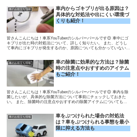
車内からゴキブリが出る原因は？
車のお役立ち情報
具体的な対処法や出にくい環境づ
くりも紹介！
皆さんこんにちは！車系YouTuberのシルバーパールです😊 車中にゴ
キブリが出た時の対処法について、詳しく知りたい。 また、どうし
て車内にゴキブリが発生するのか、原因についても分かっていない。
原因から対処法まで、一貫して教えてほしいなあ...
車の除菌に効果的な方法は？除菌
車のお役立ち情報
時の注意点やおすすめのアイテム
もご紹介！
皆さんこんにちは！車系YouTuberのシルバーパールです😊 車内を除
菌したいが、具体的な除菌方法について事前にチェックしておきた
い。 また、除菌時の注意点やおすすめの除菌アイテムについても教
えてほしいなぁ。 「愛車を除菌したいが、具体的な...
車をぶつけられた場合の対処法
車のお役立ち情報
は？車をぶつけられる事態を最小
限に抑える方法も