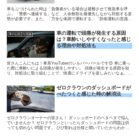
車をぶつけられた時は「負傷者がいる場合は避難させて救急車を呼
ぶ」「警察へ連絡する」など、人命救助を最優先しながら対処する姿
勢が必要です。また、「万全な体調で運転する」「防衛運転の意識を
持ちながらドライブする」ことで、車をぶつけられる事態を最小限に
抑えられます。
車の運転で頭痛が発生する原因
車のお役立ち情報
は？車酔いしやすくなったと感じ
る理由や対処法も
皆さんこんにちは！車系YouTuberのシルバーパールです😊 車に乗っ
た際に車酔いによる頭痛が発生しやすい。 頭痛が発生する原因を知
り、対処法に取り組むことで、快適にドライブを楽しみたいなぁ。
車を乗車した際の頭痛や車酔いに悩み、車酔いの症...
ゼロクラウンのダッシュボードが
ゼロクラウンの話
べたつくと感じた時の解消法
ゼロクラウンオーナーの皆さん！ ダッシュボードのベタベタで悩ん
でいませんか？ ゼロクラウンといったらダッシュボードの問題は切
っても切れない問題です。 ひび割れは仕様と聞いていたからわかる
けど、べたべたは聞いてない！ なんて思いの人もいらっしゃるので
はないでしょうか？ かくいう私もダッシュボードのひび割れは経験