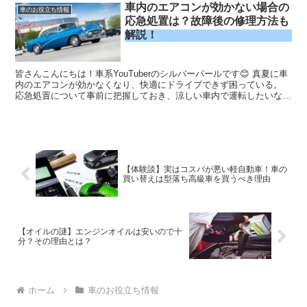
車内のエアコンが効かない場合の
済みなのですが、ベタベタはまだ未経験。 もしベタベタ問題に襲わ
車のお役立ち情報
れてもすぐ解決できるように信ぴょう性のある情報をネットから集め
応急処置は？故障後の修理方法も
て記事にしました。
解説！
皆さんこんにちは！車系YouTuberのシルバーパールです😊 真夏に車
内のエアコンが効かなくなり、快適にドライブできず困っている。
応急処置について事前に把握しておき、涼しい車内で運転したいな
ぁ。 「真夏の車内でエアコンが効かなくなったら、...
【体験談】実はコスパが悪い軽自動車！車の
買い替えは型落ち高級車を買うべき理由
【オイルの謎】エンジンオイルは安いので十
分？その理由とは？
ホーム
車のお役立ち情報