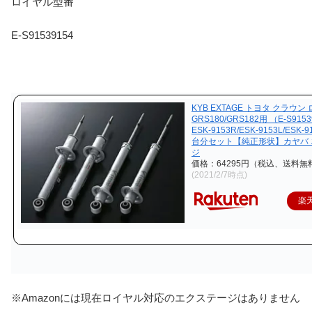
ロイヤル型番
E-S91539154
KYB EXTAGE トヨタ クラウン
GRS180/GRS182用 （E-S915
ESK-9153R/ESK-9153L/ESK-
台分セット【純正形状】カヤバ
ジ
価格：64295円（税込、送料無料
(2021/2/7時点)
楽
※Amazonには現在ロイヤル対応のエクステージはありません