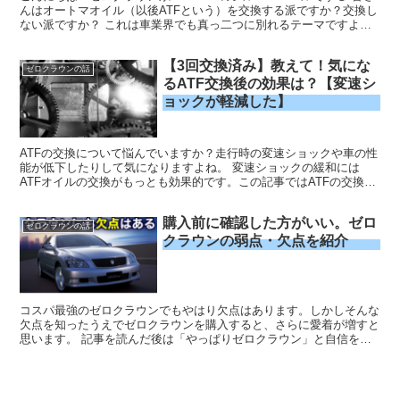
んはオートマオイル（以後ATFという）を交換する派ですか？交換し
ない派ですか？ これは車業界でも真っ二つに別れるテーマですよ
ね。 今回は交換する派の私がATFについて詳し...
【3回交換済み】教えて！気にな
ゼロクラウンの話
るATF交換後の効果は？【変速シ
ョックが軽減した】
ATFの交換について悩んでいますか？走行時の変速ショックや車の性
能が低下したりして気になりますよね。 変速ショックの緩和には
ATFオイルの交換がもっとも効果的です。この記事ではATFの交換前
と交換後の変化、おすすめ交換方法、ATF交換しなくても変速ショッ
クが軽減する方法 の3点について解説していきます。
購入前に確認した方がいい。ゼロ
ゼロクラウンの話
クラウンの弱点・欠点を紹介
コスパ最強のゼロクラウンでもやはり欠点はあります。しかしそんな
欠点を知ったうえでゼロクラウンを購入すると、さらに愛着が増すと
思います。 記事を読んだ後は「やっぱりゼロクラウン」と自信を持
って言えるでしょう。