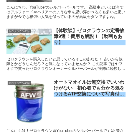
こんにちわ。YouTuberのシルバーパールです。 高級車といえば今で
はアルファードやハリアーのような車を思い浮かべる方も多いと思い
ますが今でも根強い人気を保っているのが高級セダンですよね。 セ
ダンといえば、少し落ち着いた年齢の大人が乗って...
【体験談】ゼロクラウンの定番故
ゼロクラウンの話
障9選！費用も解説！【動画もあ
り】
ゼロクラウンを購入したいと思っているそこのあなた！ 古いから故
障とかどうなんだろ？と気になっていませんか？ この記事ではヤフ
オクで買ったゼロクラウンオーナーシルバーパールが実際に経験した
故障の話と定番故障の話の両方を解説していきます！ では本文にい
きます！
オートマオイルは無交換でいいわ
ゼロクラウンの話
けがない 初心者でも分かる気を
つけるATF交換について写真付き
で解説
こんにちは！ゼロクラウン系YouTuberのシルバーパールです😊 皆さ