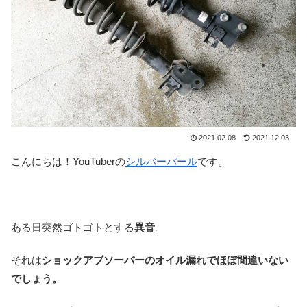
2021.02.08
2021.12.03
こんにちは！YouTuberの
シルバーパール
です。
ある日突然ゴトゴトとする
異音
。
それは
ショックアブソーバーのオイル漏れでほぼ間違いない
でしょう。