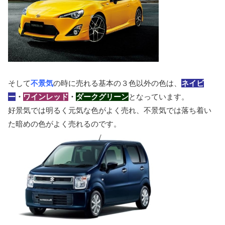
そして
不景気
の時に売れる基本の３色以外の色は、
ネイビ
ー
・
ワインレッド
・
ダークグリーン
となっています。
好景気では明るく元気な色がよく売れ、不景気では落ち着い
た暗めの色がよく売れるのです。