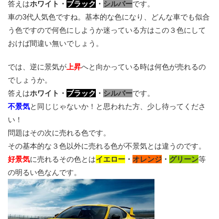
答えは
ホワイト・
ブラック
・
シルバー
です。
車の3代人気色ですね。基本的な色になり、どんな車でも似合
う色ですので何色にしようか迷っている方はこの３色にして
おけば間違い無いでしょう。
では、逆に景気が
上昇
へと向かっている時は何色が売れるの
でしょうか。
答えは
ホワイト・
ブラック
・
シルバー
です。
不景気
と同じじゃないか！と思われた方、少し待ってくださ
い！
問題はその次に売れる色です。
その基本的な３色以外に売れる色が不景気とは違うのです。
好景気
に売れるその色とは
イエロー
・
オレンジ
・
グリーン
等
の明るい色なんです。