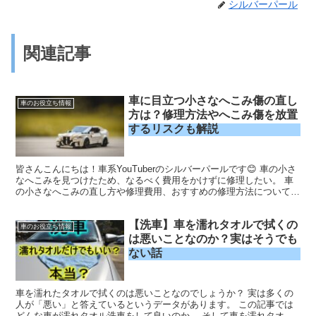
シルバーパール
関連記事
車に目立つ小さなへこみ傷の直し
車のお役立ち情報
方は？修理方法やへこみ傷を放置
するリスクも解説
皆さんこんにちは！車系YouTuberのシルバーパールです😊 車の小さ
なへこみを見つけたため、なるべく費用をかけずに修理したい。 車
の小さなへこみの直し方や修理費用、おすすめの修理方法について詳
しく知りたいなぁ。 気付かなかった車の小さなへ...
【洗車】車を濡れタオルで拭くの
車のお役立ち情報
は悪いことなのか？実はそうでも
ない話
車を濡れたタオルで拭くのは悪いことなのでしょうか？ 実は多くの
人が「悪い」と答えているというデータがあります。 この記事では
どんな車が濡れタオル洗車をして良いのか、 そして車を濡れタオル