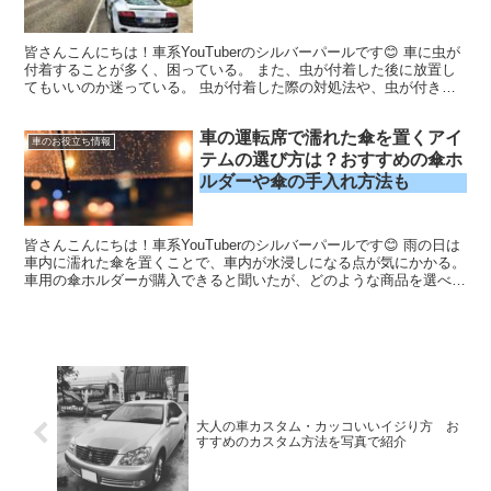
皆さんこんにちは！車系YouTuberのシルバーパールです😊 車に虫が
付着することが多く、困っている。 また、虫が付着した後に放置し
てもいいのか迷っている。 虫が付着した際の対処法や、虫が付きに
くくなる対処法について知りたいなあ。 虫汚れを...
車の運転席で濡れた傘を置くアイ
車のお役立ち情報
テムの選び方は？おすすめの傘ホ
ルダーや傘の手入れ方法も
皆さんこんにちは！車系YouTuberのシルバーパールです😊 雨の日は
車内に濡れた傘を置くことで、車内が水浸しになる点が気にかかる。
車用の傘ホルダーが購入できると聞いたが、どのような商品を選べば
良いのかわからない。 愛車に合った車用の傘ホ...
大人の車カスタム・カッコいいイジり方 お
すすめのカスタム方法を写真で紹介