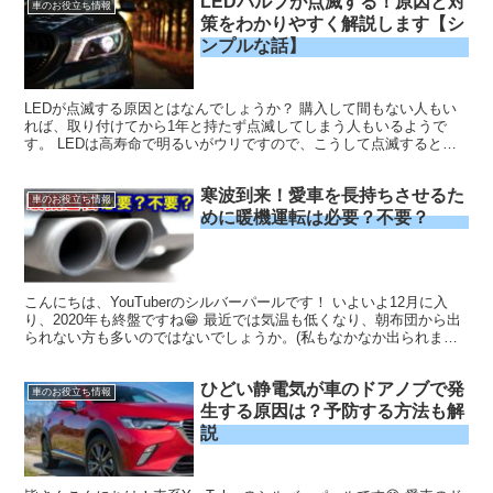
LEDバルブが点滅する！原因と対
車のお役立ち情報
策をわかりやすく解説します【シ
ンプルな話】
LEDが点滅する原因とはなんでしょうか？ 購入して間もない人もい
れば、取り付けてから1年と持たず点滅してしまう人もいるようで
す。 LEDは高寿命で明るいがウリですので、こうして点滅すると不
思議に思いますよね。 記事の前半では点滅の原因と対策、後半では
LEDバルブを購入するときに注意すべき点を解説しています。
寒波到来！愛車を長持ちさせるた
車のお役立ち情報
めに暖機運転は必要？不要？
こんにちは、YouTuberのシルバーパールです！ いよいよ12月に入
り、2020年も終盤ですね😁 最近では気温も低くなり、朝布団から出
られない方も多いのではないでしょうか。(私もなかなか出られませ
ん💦） ところで、最近寒くなってきたという...
ひどい静電気が車のドアノブで発
車のお役立ち情報
生する原因は？予防する方法も解
説