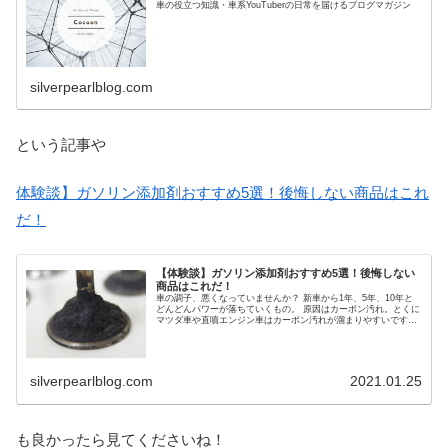
車の役立つ知識・車系YouTuberの日常を届けるブログマガジン
silverpearlblog.com
という記事や
体験談】ガソリン添加剤おすすめ5選！後悔しない商品はこれ
だ！
【体験談】ガソリン添加剤おすすめ5選！後悔しない
商品はこれだ！
車の調子、悪くなっていませんか？ 新車から1年、5年、10年と
どんどんパワーが落ちていくもの。 原因はカーボン汚れ。とくに
マツダ車や直噴エンジン車はカーボン汚れが溜まりやすいです。
そこで今回は、カーボン汚れ落としに最適なガソリン添加剤をご
紹介します。 この記事ではガソリン添加剤の選び方と私が体感で
きた商品のみ、ご紹介します！
silverpearlblog.com
2021.01.25
も良かったら見てくださいね！