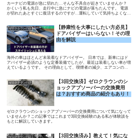
カーナビの電源が急に切れた…そんな不具合が起きていませんか？
かくいう私も先日、走行中に急にナビの電源が落ちたんです。 電源
が切れたあとすぐに復活するのですが…運転していて気持ちよくない
ですよね。 そこで今回は自分の経験をもとに、いろいろな原因と対
策を調べたのでご紹介していきます。 今回のお話しはゼロクラウン
【静粛性を大事にしたい方必見】
のナビの故障ではないのですが、内容はゼロクラウンにも通じる内容
ゼロクラウンの話
です。
ドアバイザーはいらない！その理
由を解説
海外の車はほとんど未装着なドアバイザー。 日本では、新車にはド
アバイザー必須のような定番装備でしたが、最近は装着しない車が増
えているようです。 その理由として、喫煙者の減少、エアコンの性
能が向上した理由もあるようです。 そこで今回の記事では ・車のド
アバイザーいらないよね？ ・そもそもなんでみんな装着しているの
【3回交換済】ゼロクラウンのシ
かな？ ・取り外したいけど簡単に外せるの？ こういった内容でお届
ゼロクラウンの話
けしていきます！
ョックアブソーバーの交換費用
は？おすすめ商品の紹介もあり！
ゼロクラウンのショックアブソーバーの交換費用について気になって
いませんか？この記事ではこれまで3回交換経験のある私が体験談を
もとに解説していきます。
【3回交換済み】教えて！気にな
ゼロクラウンの話