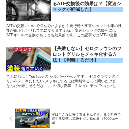
るATF交換後の効果は？【変速シ
ョックが軽減した】
ATFの交換について悩んでいますか？走行時の変速ショックや車の性
能が低下したりして気になりますよね。 変速ショックの緩和には
ATFオイルの交換がもっとも効果的です。この記事ではATFの交換前
と交換後の変化、おすすめ交換方法、ATF交換しなくても変速ショッ
クが軽減する方法 の3点について解説していきます。
【失敗しない】ゼロクラウンのフ
DIY
ロントグリルをメッキ化する方
法！【剥離するだけ】
こんにちは！YouTuberの シルバーパール です。 ゼロクラウンのグ
リルをメッキにしたい メッキにするには剥離するって聞いたけど…
なんだか難しそうだな…。 大切な愛車、キレイに乗っていたいし、
できればカッコよく乗りたい。 本当は予算をかけてドレスアップし
たいけど…自分でもイジリたい。 イジリたいけど失敗しないか不
安！こんな悩みを解決する記事です。
実はこんなに安く買えるんです。５０万円で
買える型落ち高級セダンBest５（4000cc〜
編）