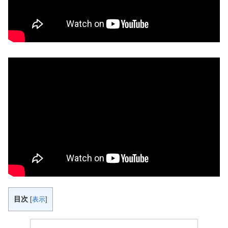
目次
[
表示
]