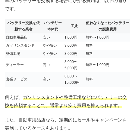
車のバッテリーを交換する場合にかかる費用は、以下の通り
です。
バッテリー交換を依
バッテリー
使わなくなったバッテリー
工賃
頼する業者
本体代
の廃棄費用
自動車用品店
安い
1,000円
無料〜1,000円
ガソリンスタンド
やや安い
3,000円
無料
整備工場
やや安い
3,000円
無料
3,000〜
ディーラー
高い
無料〜1,000円
5,000円
8,000〜
出張サービス
高い
無料
15,000円
例えば、
ガソリンスタンドや整備工場などにバッテリーの交
換を依頼することで、通常より安く費用を抑えられます。
また、自動車用品店なら、定期的にセールやキャンペーンを
実施しているケースもあります。