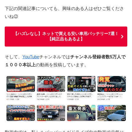
下記の関連記事についても、興味のある人はぜひご覧くださ
いね😉
【ハズレなし】ネットで買える安い車用バッテリー7選！
【純正品もあるよ】
そして、
YouTube
チャンネルでは
チャンネル登録者数5万人で
１０００本以上
の動画を投稿しています。