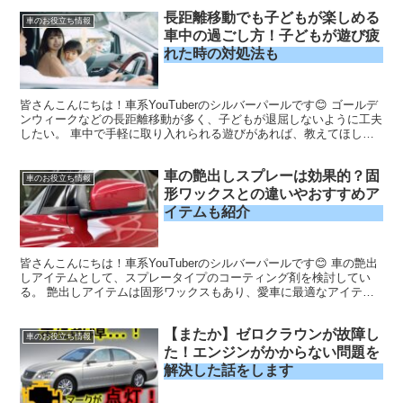
しています。 ぜひ最後まで読んでくださいね😊
長距離移動でも子どもが楽しめる
車のお役立ち情報
車中の過ごし方！子どもが遊び疲
れた時の対処法も
皆さんこんにちは！車系YouTuberのシルバーパールです😊 ゴールデ
ンウィークなどの長距離移動が多く、子どもが退屈しないように工夫
したい。 車中で手軽に取り入れられる遊びがあれば、教えてほしい
なぁ。 「長距離移動の車中で、子どもがグズらず...
車の艶出しスプレーは効果的？固
車のお役立ち情報
形ワックスとの違いやおすすめア
イテムも紹介
皆さんこんにちは！車系YouTuberのシルバーパールです😊 車の艶出
しアイテムとして、スプレータイプのコーティング剤を検討してい
る。 艶出しアイテムは固形ワックスもあり、愛車に最適なアイテム
選びに迷っている。 スプレーコーティングのメリッ...
【またか】ゼロクラウンが故障し
車のお役立ち情報
た！エンジンがかからない問題を
解決した話をします