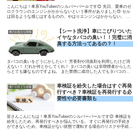
こんにちは！車系YouTuberのシルバーパールです😊 先日、愛車のゼ
ロクラウンのエンジンがかからないという事件がありました😓 セル
は回るような感じはするものの、やはりエンジンはかからない。 お
まけにエンジンのチェックランプも点灯してしまう...
【シート洗浄】車にこびりついた
車のお役立ち情報
イヤなタバコの臭い！！完璧に消
臭する方法ってあるの？！
タバコの臭いをどうにかしたい！ 芳香剤や消臭剤を利用したけど消
えない！ だれか何とかしてくれ！ タバコの臭いは非喫煙者からした
らとても嫌なものですよね。 また禁煙に成功した人でもタバコの臭
いはとてもきついものです。 この記事はどうしてもタバコの臭いを
取り除きたい、そんなあなたに向けて私がいくつか方法を調べたので
車検証を紛失した場合はすぐ再発
ご紹介していきます！
車のお役立ち情報
行すべき？車検証を再発行する必
要性や必要書類も
皆さんこんにちは！車系YouTuberのシルバーパールです😊 車検証を
紛失したため、再発行すべきか悩んでいる。 すぐに再発行の手続き
ができないため、車検証がない状態で運転する場合のリスクや手続き
の必要書類などを知り、安心してドライブしたいな...