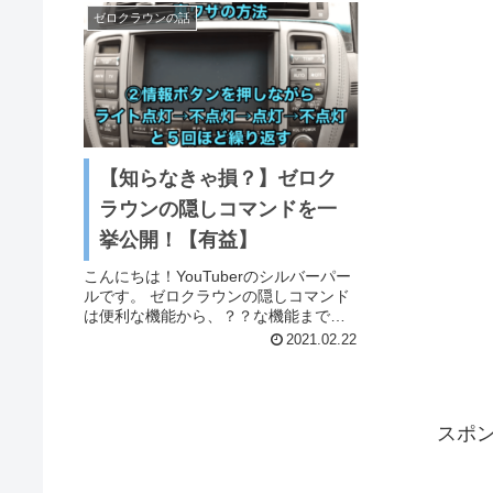
ゼロクラウンの話
【知らなきゃ損？】ゼロク
ラウンの隠しコマンドを一
挙公開！【有益】
こんにちは！YouTuberのシルバーパー
ルです。 ゼロクラウンの隠しコマンド
は便利な機能から、？？な機能まであ
ります。 今回はナビやスマートキーを
2021.02.22
使ったゼロクラウンの裏技的な方法を
ご紹介します！ 記事の後半には、走行
中にギアがギクシャクの...
スポ