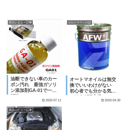
商品レビュー記事
ゼロクラウンの話
油断できない車のカー
オートマオイルは無交
ボン汚れ 最強ガソリ
換でいいわけがない
ン添加剤GA-01で一発
初心者でも分かる気を
解決
つけるATF交換につい
2020.07.11
2020.04.30
て写真付きで解説
商品レビュー記事