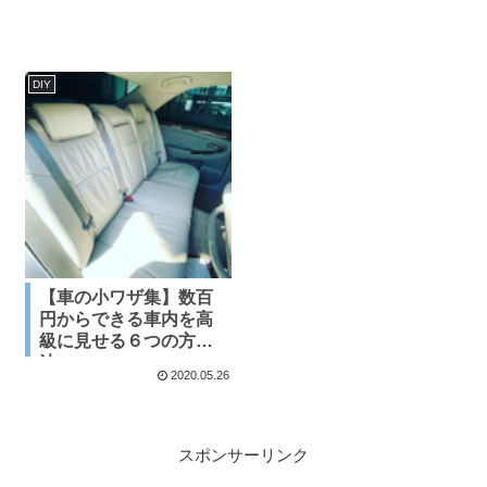
DIY
【車の小ワザ集】数百
円からできる車内を高
級に見せる６つの方
法
2020.05.26
スポンサーリンク