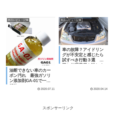
商品レビュー記事
商品レビュー記事
車の故障？アイドリン
グが不安定と感じたら
試すべき行動３選 原
因と修理費用を詳しく
油断できない車のカー
解説 これでだいたい
ボン汚れ 最強ガソリ
解決します
ン添加剤GA-01で一発
解決
2020.07.11
2020.04.14
スポンサーリンク