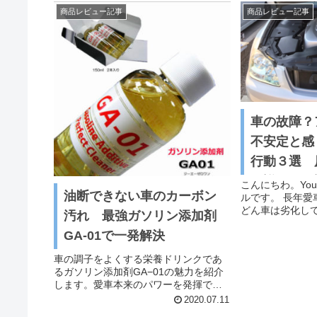
商品レビュー記事
商品レビュー記事
車の故障？
不安定と感
行動３選 
を詳しく解
こんにちわ。You
油断できない車のカーボン
ルです。 長年愛
たい解決し
どん車は劣化して
汚れ 最強ガソリン添加剤
間でも同じこと
GA-01で一発解決
そこでこんな経
信号待ちで停車
車の調子をよくする栄養ドリンクであ
ンルームの方から普
るガソリン添加剤GA−01の魅力を紹介
します。愛車本来のパワーを発揮でき
ていますか。この１本があればあなた
2020.07.11
の愛車が若返るかも知れません。