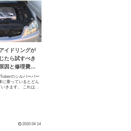
アイドリングが
じたら試すべき
原因と修理費用
説 これでだい
Tuberのシルバーパー
車に乗っているとどん
ます
いきます。 これは人
で仕方ないことです。
験はないでしょうか。
しているとき、エンジ
段...
2020.04.14